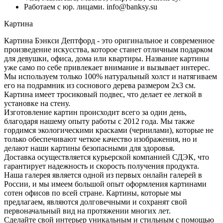
Работаем с юр. лицами. info@banksy.su
Картина
Картина Бэнкси Дептфорд - это оригинальное и современное
произведение искусства, которое станет отличным подарком
для девушки, офиса, дома или квартиры. Название картины
уже само по себе привлекает внимание и вызывает интерес.
Мы используем только 100% натуральный холст и натягиваем
его на подрамник из соснового дерева размером 2х3 см.
Картина имеет тросиковый подвес, что делает ее легкой в
установке на стену.
Изготовление картин происходит всего за один день,
благодаря нашему опыту работы с 2012 года. Мы также
гордимся экологическими красками (чернилами), которые не
только обеспечивают четкое качество изображения, но и
делают наши картины безопасными для здоровья.
Доставка осуществляется курьерской компанией СДЭК, что
гарантирует надежность и скорость получения продукта.
Наша галерея является одной из первых онлайн галерей в
России, и мы имеем большой опыт оформления картинами
сотен офисов по всей стране. Картины, которые мы
предлагаем, являются долговечными и сохранят свой
первоначальный вид на протяжении многих лет.
Сделайте свой интерьер уникальным и стильным с помощью