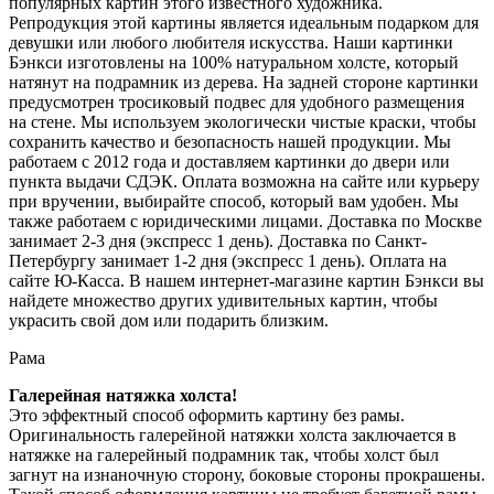
популярных картин этого известного художника.
Репродукция этой картины является идеальным подарком для
девушки или любого любителя искусства. Наши картинки
Бэнкси изготовлены на 100% натуральном холсте, который
натянут на подрамник из дерева. На задней стороне картинки
предусмотрен тросиковый подвес для удобного размещения
на стене. Мы используем экологически чистые краски, чтобы
сохранить качество и безопасность нашей продукции. Мы
работаем с 2012 года и доставляем картинки до двери или
пункта выдачи СДЭК. Оплата возможна на сайте или курьеру
при вручении, выбирайте способ, который вам удобен. Мы
также работаем с юридическими лицами. Доставка по Москве
занимает 2-3 дня (экспресс 1 день). Доставка по Санкт-
Петербургу занимает 1-2 дня (экспресс 1 день). Оплата на
сайте Ю-Касса. В нашем интернет-магазине картин Бэнкси вы
найдете множество других удивительных картин, чтобы
украсить свой дом или подарить близким.
Рама
Галерейная натяжка холста!
Это эффектный способ оформить картину без рамы.
Оригинальность галерейной натяжки холста заключается в
натяжке на галерейный подрамник так, чтобы холст был
загнут на изнаночную сторону, боковые стороны прокрашены.