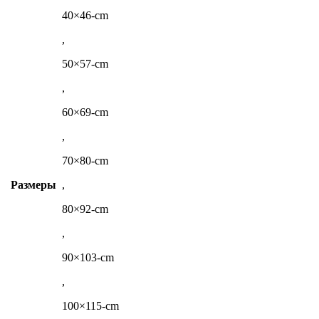
40×46-cm
,
50×57-cm
,
60×69-cm
,
70×80-cm
Размеры
,
80×92-cm
,
90×103-cm
,
100×115-cm