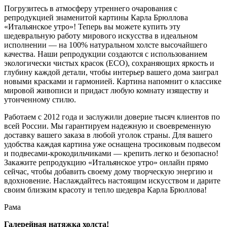
Погрузитесь в атмосферу утреннего очарования с
репродукцией знаменитой картины Карла Брюллова
«Итальянское утро»! Теперь вы можете купить эту
шедевральную работу мирового искусства в идеальном
исполнении — на 100% натуральном холсте высочайшего
качества. Наши репродукции создаются с использованием
экологически чистых красок (ECO), сохраняющих яркость и
глубину каждой детали, чтобы интерьер вашего дома заиграл
новыми красками и гармонией. Картина напомнит о классике
мировой живописи и придаст любую комнату изяществу и
утонченному стилю.
Работаем с 2012 года и заслужили доверие тысяч клиентов по
всей России. Мы гарантируем надежную и своевременную
доставку вашего заказа в любой уголок страны. Для вашего
удобства каждая картина уже оснащена тросиковым подвесом
и подвесами-крокодильчиками — крепить легко и безопасно!
Закажите репродукцию «Итальянское утро» онлайн прямо
сейчас, чтобы добавить своему дому творческую энергию и
вдохновение. Наслаждайтесь настоящим искусством и дарите
своим близким красоту и тепло шедевра Карла Брюллова!
Рама
Галерейная натяжка холста!