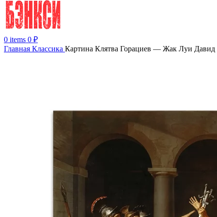
0
items
0
₽
Главная
Классика
Картина Клятва Горациев — Жак Луи Давид