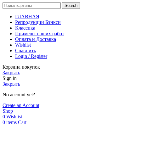
Search
ГЛАВНАЯ
Репродукции Бэнкси
Классика
Примеры наших работ
Оплата и Доставка
Wishlist
Сравнить
Login / Register
Корзина покупок
Закрыть
Sign in
Закрыть
No account yet?
Create an Account
Shop
0
Wishlist
0
items
Cart
My account
Мы используем cookie. Это позволяет нам анализировать
взаимодействие посетителей с сайтом и делать его лучше.