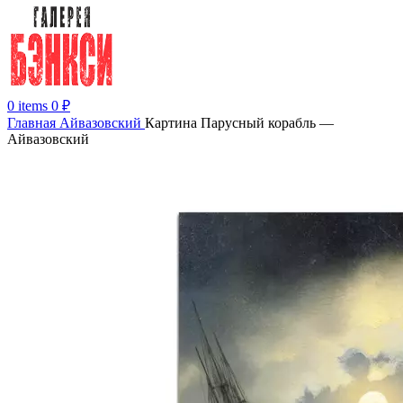
0
items
0
₽
Главная
Айвазовский
Картина Парусный корабль —
Айвазовский