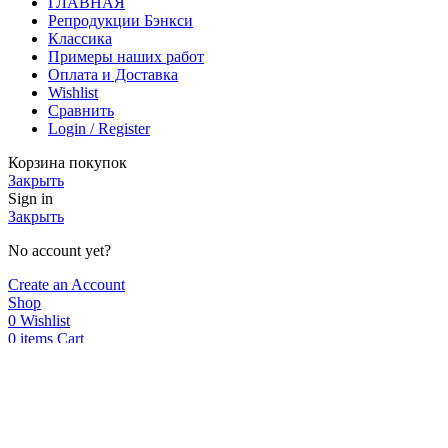
ГЛАВНАЯ
Репродукции Бэнкси
Классика
Примеры наших работ
Оплата и Доставка
Wishlist
Сравнить
Login / Register
Корзина покупок
Закрыть
Sign in
Закрыть
No account yet?
Create an Account
Shop
0
Wishlist
0
items
Cart
My account
Мы используем cookie. Это позволяет нам анализировать
взаимодействие посетителей с сайтом и делать его лучше.
Продолжая пользоваться сайтом, вы соглашаетесь с
использованием файлов cookie.
Окей