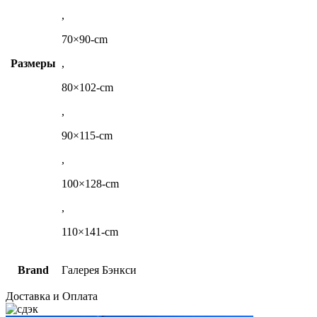
,
70×90-cm
Размеры
,
80×102-cm
,
90×115-cm
,
100×128-cm
,
110×141-cm
Brand
Галерея Бэнкси
Доставка и Оплата