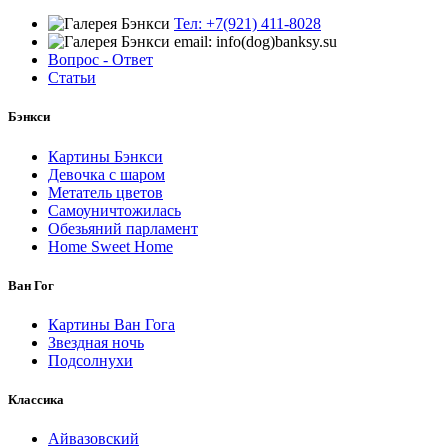
Тел: +7(921) 411-8028
email: info(dog)banksy.su
Вопрос - Ответ
Статьи
Бэнкси
Картины Бэнкси
Девочка с шаром
Метатель цветов
Самоуничтожилась
Обезьяний парламент
Home Sweet Home
Ван Гог
Картины Ван Гога
Звездная ночь
Подсолнухи
Классика
Айвазовский