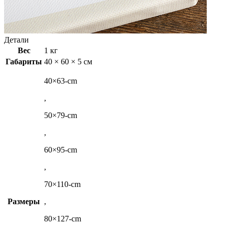
Детали
Вес
1 кг
Габариты
40 × 60 × 5 см
40×63-cm
,
50×79-cm
,
60×95-cm
,
70×110-cm
Размеры
,
80×127-cm