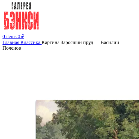
0
items
0
₽
Главная
Классика
Картина Заросший пруд — Василий
Поленов