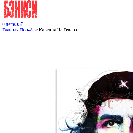
0
items
0
₽
Главная
Поп-Арт
Картина Че Гевара