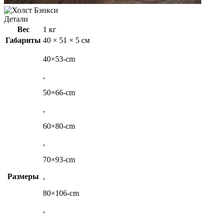
Детали
Вес
1 кг
Габариты
40 × 51 × 5 см
40×53-cm
,
50×66-cm
,
60×80-cm
,
70×93-cm
Размеры
,
80×106-cm
,