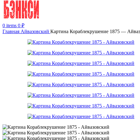
0
items
0
₽
Главная
Айвазовский
Картина Кораблекрушение 1875 — Айва