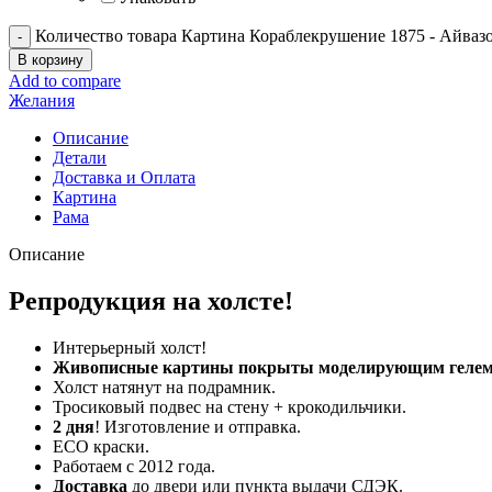
Количество товара Картина Кораблекрушение 1875 - Айваз
В корзину
Add to compare
Желания
Описание
Детали
Доставка и Оплата
Картина
Рама
Описание
Репродукция на холсте!
Интерьерный холст!
Живописные картины покрыты моделирующим гелем (
Холст натянут на подрамник.
Тросиковый подвес на стену + крокодильчики.
2 дня
! Изготовление и отправка.
ECO краски.
Работаем с 2012 года.
Доставка
до двери или пункта выдачи СДЭК.